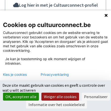
Log hier in met je Cultuurconnect-profiel
Cookies op cultuurconnect.be
Cultuurconnect gebruikt cookies om de website-ervaring te
verbeteren voor bezoekers en om het gebruik van de website te
analyseren. Klik op 'Accepteren en doorgaan' als je akkoord gaat
met het gebruik van alle cookies zoals omschreven in onze
cookieverklaring.
Je kan je toestemming op elk moment wijzigen of
Information about the cookies used on the website
Terms of Service
intrekken.
Cookie settings
We use cookies on our website to improve the performance and
Cultuurconnect at X
Cultuurconnect op Facebook
Cultuurconnect op YouTube
Kies je cookies
content of the site. The cookies enable us to provide a more
Privacyverklaring
individual user experience and social media channels.
(Externe link)
(Externe link)
(Externe link)
Deze site maakt gebruik van cookies en geeft u controle over
Accept all
Accepteren en doorgaan
wat u wilt activeren
Accept only essential
Creative Co
(Externe link
OK, accepteer alle
Weiger alle cookies
Personaliseer
Alles afwijzen
(Externe link)
Website made by
Open Source Politics
with the
decidim free
Settings
(Externe link)
software
.
Informatie over het cookiebeleid
(Externe link)
Powered by